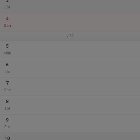
3
Lör
4
Sön
v.32
5
Mån
6
Tis
7
Ons
8
Tor
9
Fre
10