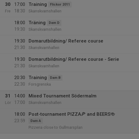
30
17:00
Training
Flickor 2011
18:30
Fre
Skanskvarnshallen
18:00
Träning
Dam D
19:30
Skanskvarnshallen
19:30
Domarutbildning/ Referee course
21:30
Skanskvarnhallen
19:30
Domarutbildning/ Referee course - Serie
21:30
Skanskvarnhallen
20:30
Training
Dam B
22:30
Forsgrenska
31
14:00
Mixed Tournament Södermalm
17:00
Lör
Skanskvarnshallen
18:00
Post-tournament PIZZA🍕 and BEERS🍻
23:59
Dam A
Pizzeria close to Gullmarsplan