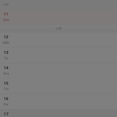
Lör
11
Sön
v.33
12
Mån
13
Tis
14
Ons
15
Tor
16
Fre
17