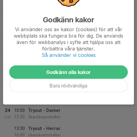
18:30
Training
Flickor U20
20:00
Skanskvarnshallen
Godkänn kakor
20:00
Training
Herr C
22:00
Skanskvarnshallen
Vi använder oss av kakor (cookies) för att vår
webbplats ska fungera bra för dig. De används
20:00
Training
Dam A
även för webbanalys i syfte att hjälpa oss att
22:00
Skanskvarnshallen
förbättra våra tjänster.
Så använder vi cookies
23
17:00
Training
Flickor 2011
18:30
Fre
Skanskvarnshallen
Godkänn alla kakor
18:30
Training
Dam D
20:30
Forsgrenska
Bara nödvändiga
20:30
Training
Dam B
22:30
Forsgrenska
24
10:00
Tryout - Damer
12:30
Lör
Skanskvarnshallen
13:30
Tryout - Herrar
16:00
Skanskvarnshallen