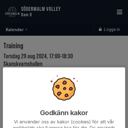
SÖDERMALM VOLLEY
Dam D
Logga in
Kalender
Training
Torsdag 29 aug 2024, 17:00-18:30
Skanskvarnshallen
Samling: 16:45
Godkänn kakor
Vi använder oss av kakor (cookies) för att vår
webbplats ska fungera bra för dig. De används