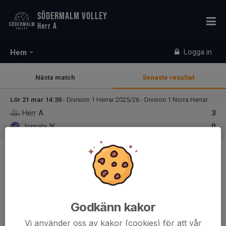
SÖDERMALM VOLLEY
Herr A
Logga in
Hem
Nästa match
Senaste resultat
Lör 21 mar 14:30
- Division 1 Herrar 2025/26 - Divsion 1 Norra Herrar
Herr A
3
Jomala IK
0
Herr A
Godkänn kakor
Vi använder oss av kakor (cookies) för att vår