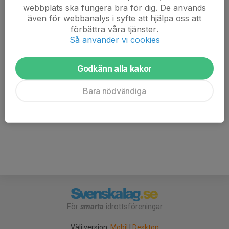
webbplats ska fungera bra för dig. De används
även för webbanalys i syfte att hjälpa oss att
förbättra våra tjänster.
Så använder vi cookies
Godkänn alla kakor
Här är sidan för Södermalms Volleybollklubbs Herrar A.
Ett lag i klubbens seniorverksamhet som spelar med energi,
Bara nödvändiga
engagemang och lagkänsla.
Välkommen att följa oss i seriespel, matcher och träning!
För
smarta
idrottsföreningar
Välj version:
Mobil
|
Desktop