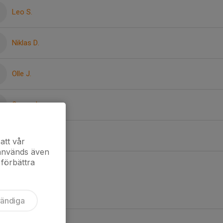
Leo S.
Niklas D.
Olle J.
Oscar J.
Seth F.
att vår
 används även
 förbättra
vändiga