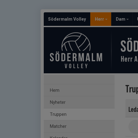
Södermalm Volley
Herr
Dam
SÖ
Herr A
Tru
Hem
Nyheter
Led
Truppen
Matcher