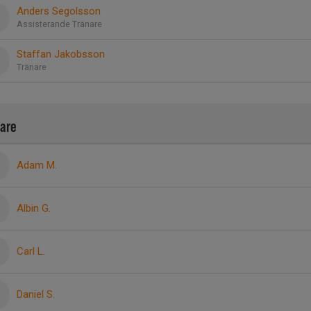
Anders Segolsson
Assisterande Tränare
Staffan Jakobsson
Tränare
lare
Adam M.
Albin G.
Carl L.
Daniel S.