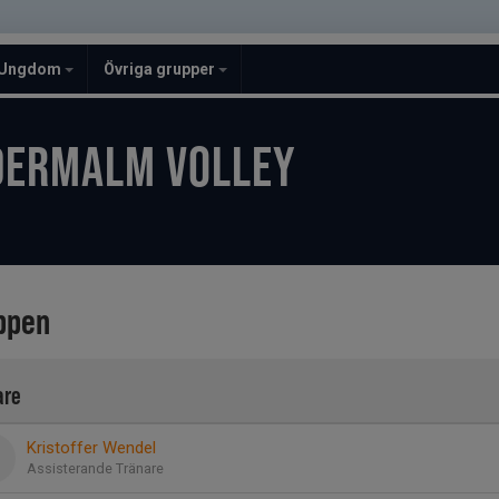
Ungdom
Övriga grupper
DERMALM VOLLEY
ppen
are
Kristoffer Wendel
Assisterande Tränare