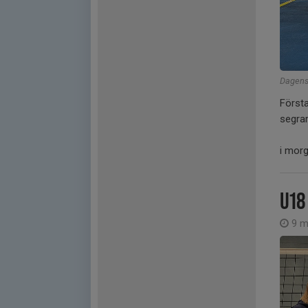
Dagens
Först
segra
i morg
U18
9 m