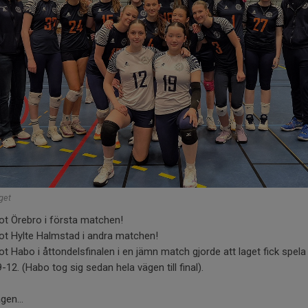
get
ot Örebro i första matchen!
ot Hylte Halmstad i andra matchen!
t Habo i åttondelsfinalen i en jämn match gjorde att laget fick spel
9-12. (Habo tog sig sedan hela vägen till final).
en...