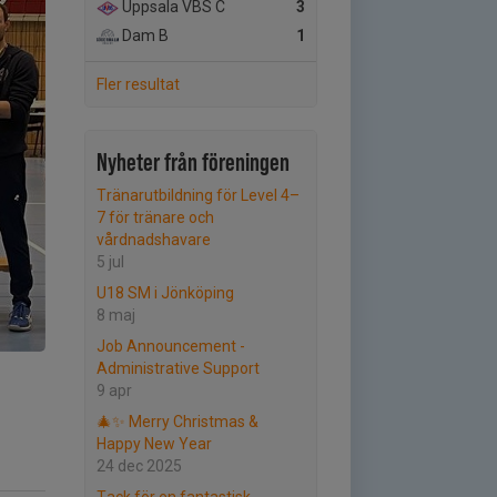
Uppsala VBS C
3
Dam B
1
Fler resultat
Nyheter från föreningen
Tränarutbildning för Level 4–
7 för tränare och
vårdnadshavare
5 jul
U18 SM i Jönköping
8 maj
Job Announcement -
Administrative Support
9 apr
🎄✨ Merry Christmas &
Happy New Year
24 dec 2025