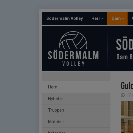
Södermalm Volley
Herr
Dam
SÖ
Dam B
Gul
Hem
17 
Nyheter
Truppen
Matcher