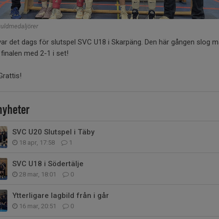
guldmedaljörer
var det dags för slutspel SVC U18 i Skarpäng. Den här gången slog 
 finalen med 2-1 i set!
Grattis!
 nyheter
SVC U20 Slutspel i Täby
18 apr, 17:58
1
SVC U18 i Södertälje
28 mar, 18:01
0
Ytterligare lagbild från i går
16 mar, 20:51
0