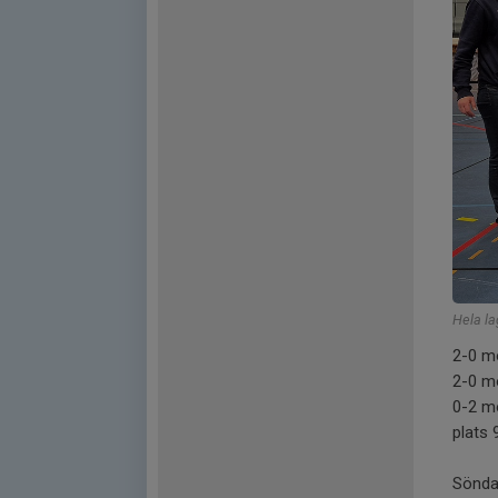
Hela la
2-0 m
2-0 m
0-2 mo
plats 
Söndag