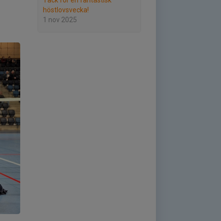
Tack för en fantastisk
höstlovsvecka!
1 nov 2025