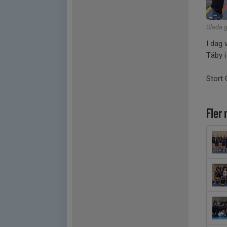
Glada 
I dag 
Täby i
Stort 
Fler