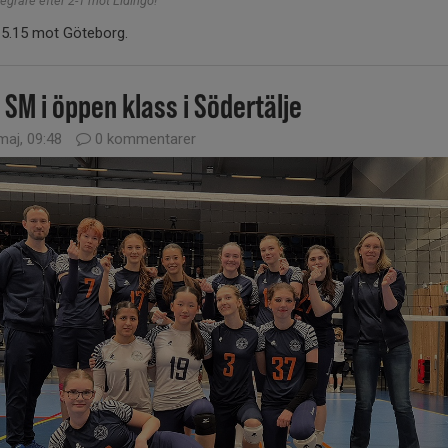
egrare efter 2-1 mot Lidingö!
 15.15 mot Göteborg.
 SM i öppen klass i Södertälje
maj, 09:48
0 kommentarer