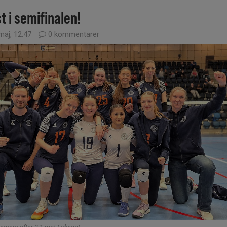
t i semifinalen!
maj, 12:47
0 kommentarer