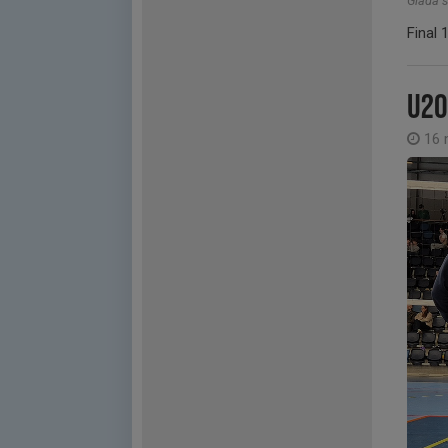
Glada s
Final
U20
16 