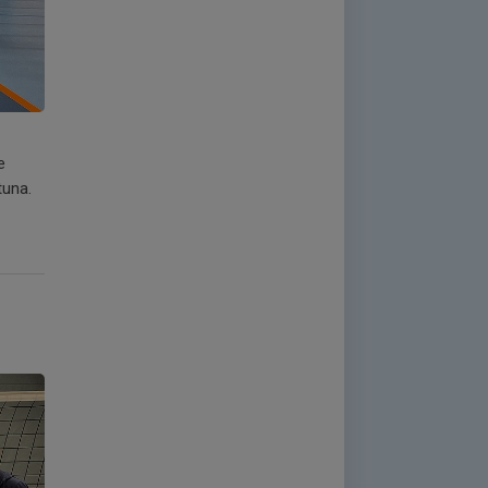
e
tuna.