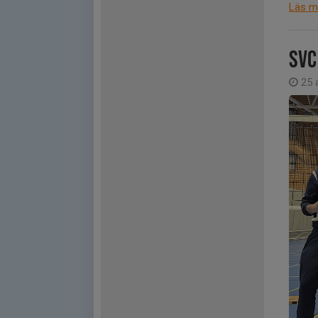
Läs m
SVC
25 a