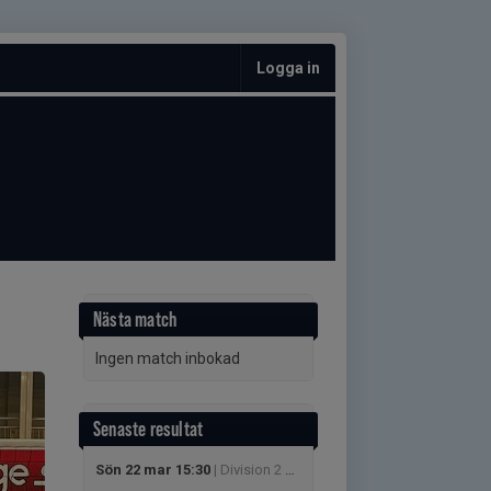
Logga in
Nästa match
Ingen match inbokad
Senaste resultat
Sön 22 mar 15:30
| Division 2 Damer 2025/26 - Division 2 Östra Damer