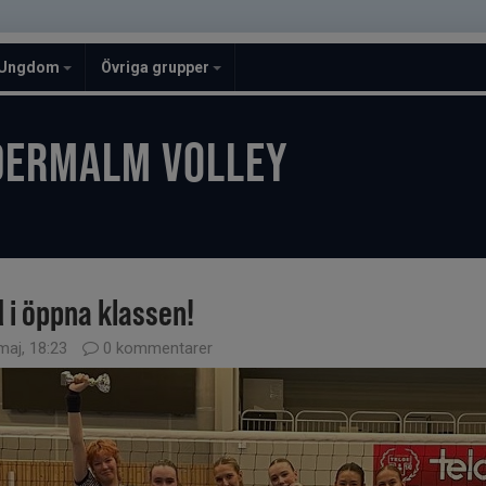
Ungdom
Övriga grupper
DERMALM VOLLEY
d i öppna klassen!
maj, 18:23
0 kommentarer