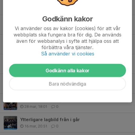
Vinst i semifinalen!
17 maj, 12:47
0
Godkänn kakor
U20 SM i öppen klass i Södertälje
Vi använder oss av kakor (cookies) för att vår
16 maj, 09:48
0
webbplats ska fungera bra för dig. De används
även för webbanalys i syfte att hjälpa oss att
U18 SM I Jönköping
förbättra våra tjänster.
9 maj, 11:26
0
Så använder vi cookies
SVC U18 Slutspel
25 apr, 18:05
1
Godkänn alla kakor
SVC U20 Slutspel i Täby
Bara nödvändiga
18 apr, 17:58
1
SVC U18 i Södertälje
28 mar, 18:01
0
Ytterligare lagbild från i går
16 mar, 20:51
0