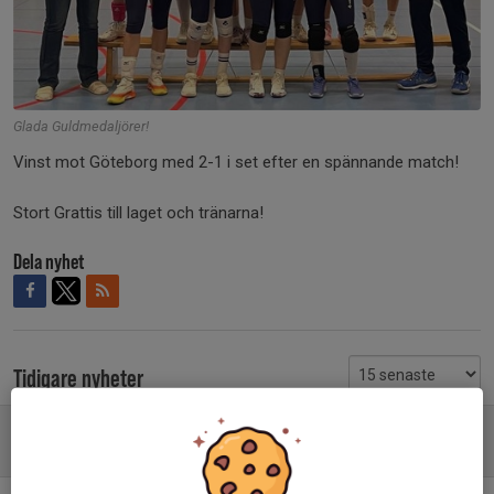
Glada Guldmedaljörer!
Vinst mot Göteborg med 2-1 i set efter en spännande match!
Stort Grattis till laget och tränarna!
Dela nyhet
Tidigare nyheter
Guld i öppna klassen!
17 maj, 18:23
0