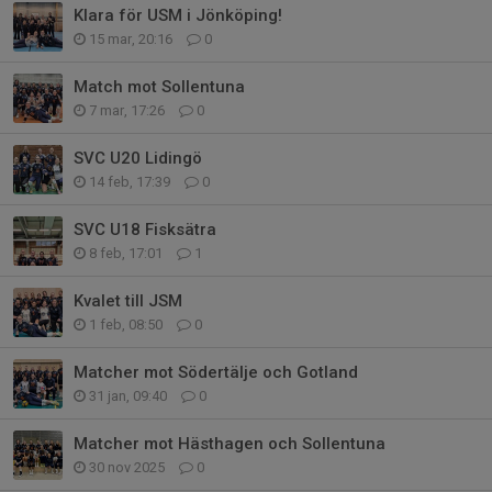
Klara för USM i Jönköping!
15 mar, 20:16
0
Match mot Sollentuna
7 mar, 17:26
0
SVC U20 Lidingö
14 feb, 17:39
0
SVC U18 Fisksätra
8 feb, 17:01
1
Kvalet till JSM
1 feb, 08:50
0
Matcher mot Södertälje och Gotland
31 jan, 09:40
0
Matcher mot Hästhagen och Sollentuna
30 nov 2025
0