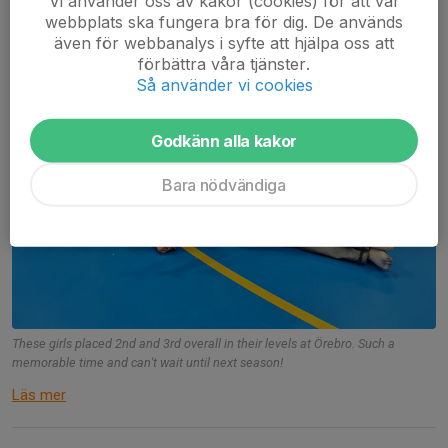
Vi använder oss av kakor (cookies) för att vår
webbplats ska fungera bra för dig. De används
även för webbanalys i syfte att hjälpa oss att
förbättra våra tjänster.
Så använder vi cookies
Godkänn alla kakor
Bara nödvändiga
These girls placed 2nd and 3rd overall in their levels at Örebro. Such a
memorable time and can't wait until next season!
Läs mer