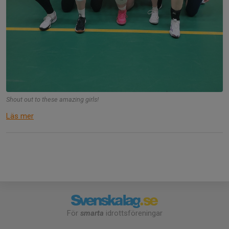
Shout out to these amazing girls!
Läs mer
För
smarta
idrottsföreningar