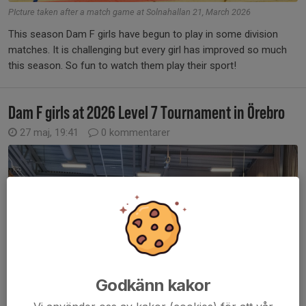
PIcture taken after a match game at Solnahallan 21, March 2026
This season Dam F girls have begun to play in some division
matches. It is challenging but every girl has improved so much
this season. So fun to watch them play their sport!
Dam F girls at 2026 Level 7 Tournament in Örebro
27 maj, 19:41
0 kommentarer
Godkänn kakor