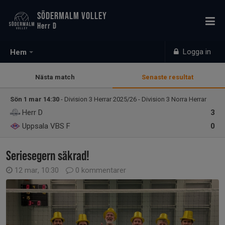
SÖDERMALM VOLLEY
Herr D
Logga in
Hem
Nästa match
Senaste resultat
Sön 1 mar 14:30
- Division 3 Herrar 2025/26 - Division 3 Norra Herrar
Herr D
3
Uppsala VBS F
0
Seriesegern säkrad!
12 mar, 10:30
0 kommentarer