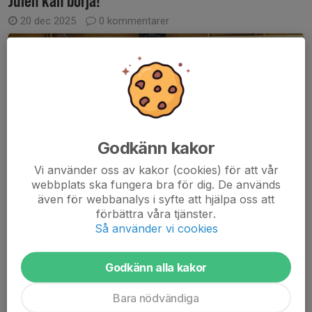
20 dec 2025
0 kommentarer
Godkänn kakor
Vi använder oss av kakor (cookies) för att vår
webbplats ska fungera bra för dig. De används
även för webbanalys i syfte att hjälpa oss att
förbättra våra tjänster.
Så använder vi cookies
Godkänn alla kakor
Stort manfall i truppen. Åtta åkte till Uppsala men plockade ändå
hem 6 poäng (2x3-0) innan juluppehållet.
Bara nödvändiga
God Jul!