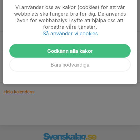
Tuesdays 20:00-22:00, Skanskvarnhallen
Vi använder oss av kakor (cookies) för att vår
Thursdays 19:00-21:00, Forsgrenska
webbplats ska fungera bra för dig. De används
även för webbanalys i syfte att hjälpa oss att
Fridays 19:30-21:30, Forsgrenska
förbättra våra tjänster.
Så använder vi cookies
Kommande aktiviteter
Godkänn alla kakor
Bara nödvändiga
Inga aktiviteter inbokade
Hela kalendern