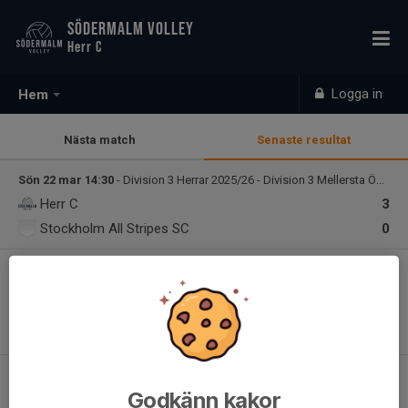
SÖDERMALM VOLLEY
Herr C
Logga in
Hem
Nästa match
Senaste resultat
Sön 22 mar 14:30
- Division 3 Herrar 2025/26 - Division 3 Mellersta Östra Herrar
Herr C
3
Stockholm All Stripes SC
0
Södermalms HC team is a youth team that plays in division 3
and train three times a week. Our main focus is to improve our
volleyball skills and have fun while playing on a competitive level.
Training Times
Godkänn kakor