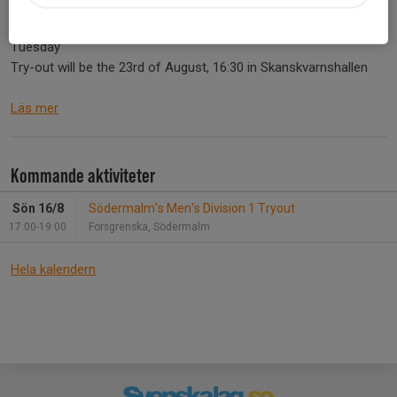
7 aug 2025
0 kommentarer
The first week of practice is about to start : August 19th
Tuesday
Try-out will be the 23rd of August, 16:30 in Skanskvarnshallen
Läs mer
Kommande aktiviteter
Sön 16/8
Södermalm's Men's Division 1 Tryout
17:00-19:00
Forsgrenska, Södermalm
Hela kalendern