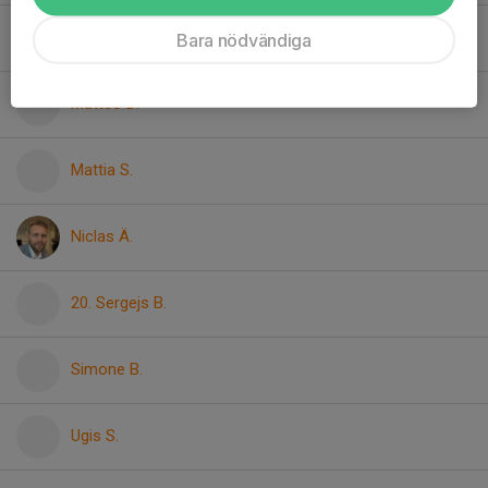
Marko R.
Bara nödvändiga
Matteo D.
Mattia S.
Niclas Ä.
20. Sergejs B.
Simone B.
Ugis S.