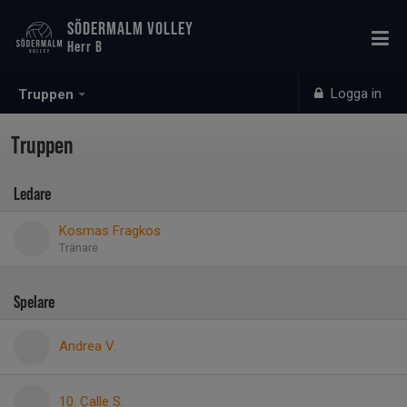
SÖDERMALM VOLLEY
Herr B
Logga in
Truppen
Truppen
Ledare
Kosmas Fragkos
Tränare
Spelare
Andrea V.
10. Calle S.