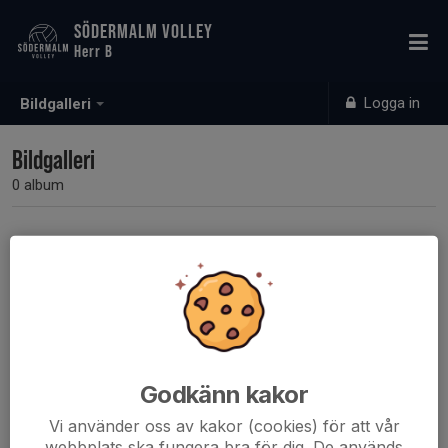
SÖDERMALM VOLLEY
Herr B
Logga in
Bildgalleri
Bildgalleri
0 album
Inga album skapade
Godkänn kakor
Vi använder oss av kakor (cookies) för att vår
webbplats ska fungera bra för dig. De används