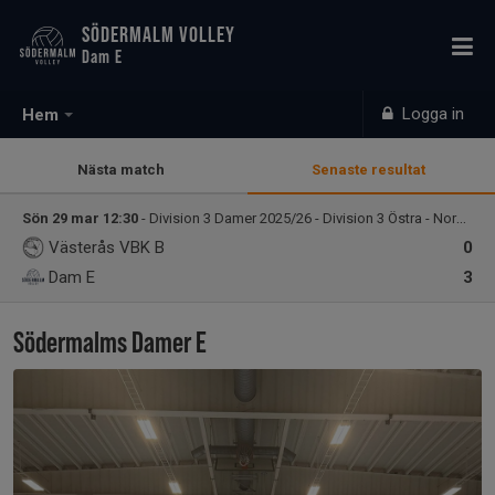
SÖDERMALM VOLLEY
Dam E
Logga in
Hem
Nästa match
Senaste resultat
Sön 29 mar 12:30
- Division 3 Damer 2025/26 - Division 3 Östra - Nord Damer
Västerås VBK B
0
Dam E
3
Södermalms Damer E