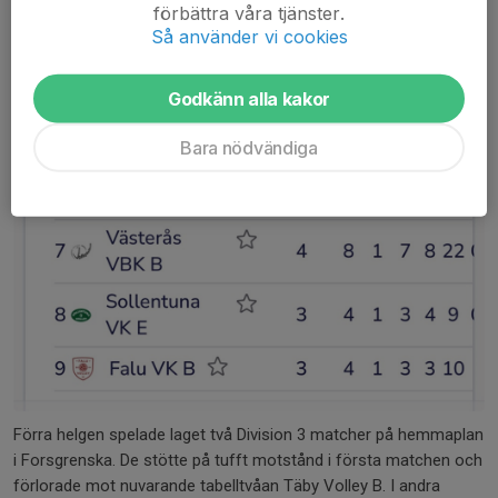
förbättra våra tjänster.
Så använder vi cookies
Godkänn alla kakor
Bara nödvändiga
Förra helgen spelade laget två Division 3 matcher på hemmaplan
i Forsgrenska. De stötte på tufft motstånd i första matchen och
förlorade mot nuvarande tabelltvåan Täby Volley B. I andra