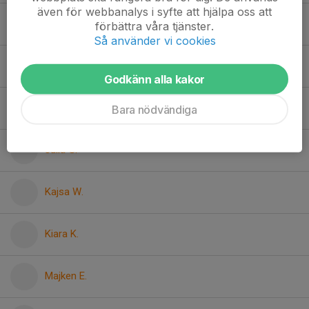
även för webbanalys i syfte att hjälpa oss att
22. Hedda M.
förbättra våra tjänster.
Så använder vi cookies
Iman A.
Godkänn alla kakor
Julia G.
Bara nödvändiga
Julia G.
Kajsa W.
Kiara K.
Majken E.