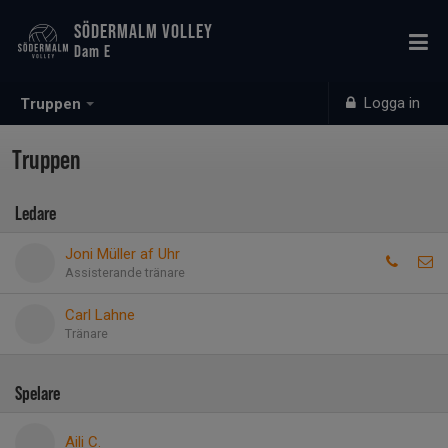
SÖDERMALM VOLLEY
Dam E
Logga in
Truppen
Truppen
Ledare
Joni Müller af Uhr
Assisterande tränare
Carl Lahne
Tränare
Spelare
Aili C.