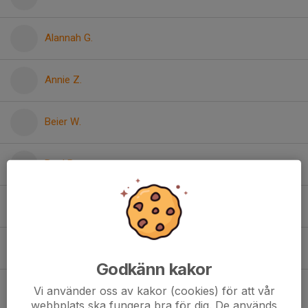
Alannah G.
Annie Z.
Beier W.
Boel B.
Clara D.
Eila S.
Godkänn kakor
Elvira F.
Vi använder oss av kakor (cookies) för att vår
webbplats ska fungera bra för dig. De används