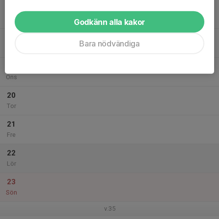
17
Mån
Godkänn alla kakor
18
Bara nödvändiga
Tis
19
Ons
20
Tor
21
Fre
22
Lör
23
Sön
v.35