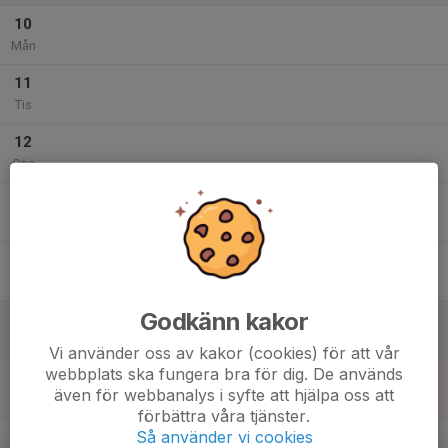
10
Mån
11
Tis
12
Ons
13
Tor
14
Fre
Godkänn kakor
15
Lör
Vi använder oss av kakor (cookies) för att vår
webbplats ska fungera bra för dig. De används
16
även för webbanalys i syfte att hjälpa oss att
Sön
förbättra våra tjänster.
v.34
Så använder vi cookies