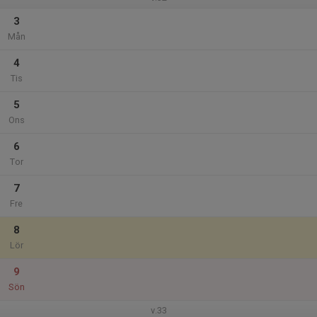
3
Mån
4
Tis
5
Ons
6
Tor
7
Fre
8
Lör
9
Sön
v.33