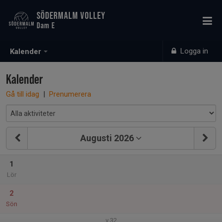
SÖDERMALM VOLLEY
Dam E
Logga in
Kalender
Kalender
Gå till idag
|
Prenumerera
Augusti 2026
1
Lör
2
Sön
v.32