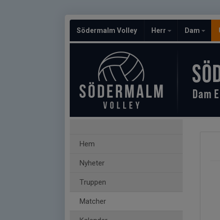
Södermalm Volley
Herr
Dam
SÖ
Dam E
Hem
Nyheter
Truppen
Matcher