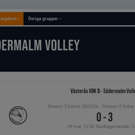
Ungdom
Övriga grupper
DERMALM VOLLEY
Västerås VBK B - Södermalm Voll
Division 3 Damer 2025/26 - Division 3 Östra
0 - 3
29 mar, 12:30, Skolhagenskolan, 