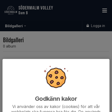
SÖDERMALM VOLLEY
Dam B
Logga in
Bildgalleri
Bildgalleri
0 album
Inga album skapade
Godkänn kakor
Vi använder oss av kakor (cookies) för att vår
webbplats ska fungera bra för dig. De används