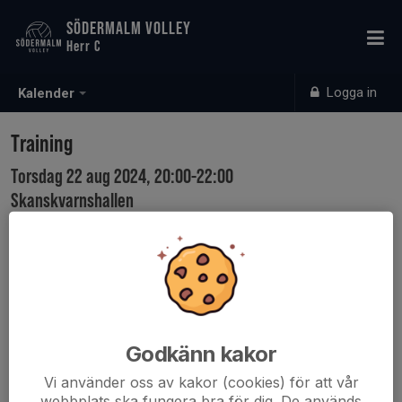
SÖDERMALM VOLLEY
Herr C
Logga in
Kalender
Training
Torsdag 22 aug 2024, 20:00-22:00
Skanskvarnshallen
Samling: 20:00
Godkänn kakor
Vi använder oss av kakor (cookies) för att vår
webbplats ska fungera bra för dig. De används