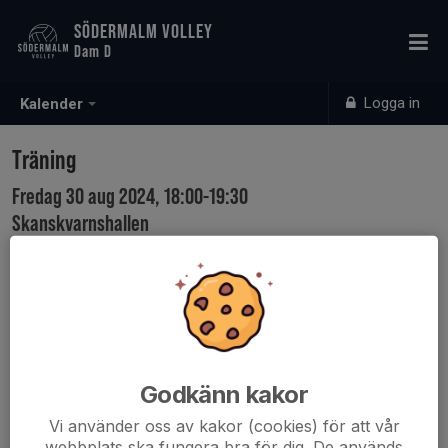
SÖDERMALM VOLLEY
Dam D
Logga in
Kalender
Träning
Fredag 30 aug 2024, 18:00-19:30
Skanskvarnshallen
Samling: 18:00
Godkänn kakor
Vi använder oss av kakor (cookies) för att vår
webbplats ska fungera bra för dig. De används