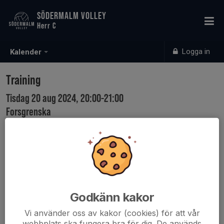
SÖDERMALM VOLLEY
Herr C
Logga in
Kalender
Training
Tisdag 20 aug 2024, 20:00-21:00
Forsgrenska
Samling: 20:00
Godkänn kakor
Vi använder oss av kakor (cookies) för att vår
webbplats ska fungera bra för dig. De används