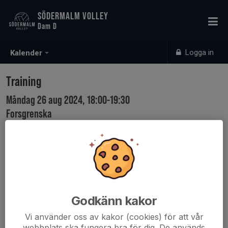
SÖDERMALM VOLLEY
Dam D
Logga in
Kalender
Training
Måndag 26 aug 2024, 18:00-19:30
Forsgrenska
Samling: 18:00
Godkänn kakor
Vi använder oss av kakor (cookies) för att vår
webbplats ska fungera bra för dig. De används