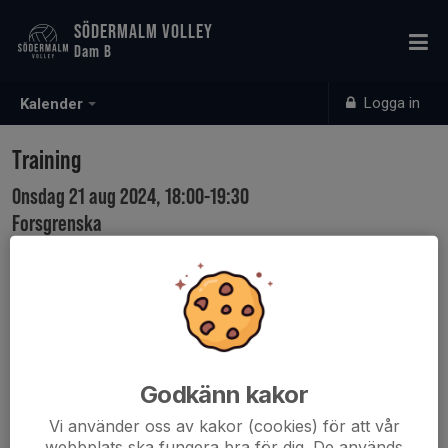
SÖDERMALM VOLLEY
Dam B
Logga in
Kalender
Training
Onsdag 21 aug 2024, 18:00-19:30
Forsgrenska
Samling: 17:45
Godkänn kakor
Vi använder oss av kakor (cookies) för att vår
webbplats ska fungera bra för dig. De används