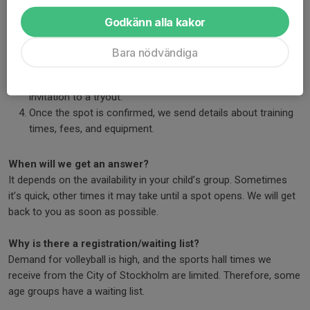
Godkänn alla kakor
What is the process?
Submit the registration form.
Bara nödvändiga
Wait for feedback from the club.
You will receive information about an available spot or an
invitation to a tryout.
Once the spot is confirmed, we send details about training
times, fees, and equipment.
When will we get an answer?
It depends on the availability in your child’s group. Sometimes
it’s quick, other times it may take until a spot opens. We will get
back to you as soon as possible.
Why is there a registration/waiting list?
Demand for volleyball is high, and the sports hall times we
receive from the City of Stockholm are limited. Therefore, some
age groups have a waiting list.