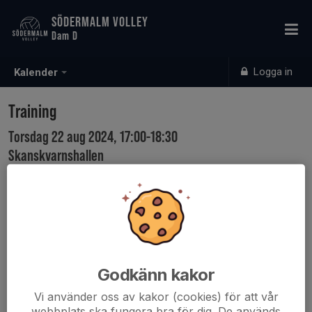
SÖDERMALM VOLLEY
Dam D
Logga in
Kalender
Training
Torsdag 22 aug 2024, 17:00-18:30
Skanskvarnshallen
Samling: 16:45
Godkänn kakor
Vi använder oss av kakor (cookies) för att vår
webbplats ska fungera bra för dig. De används