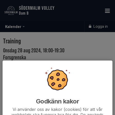
SÖDERMALM VOLLEY
Dam B
Logga in
Kalender
Training
Onsdag 28 aug 2024, 18:00-19:30
Forsgrenska
Samling: 17:45
Godkänn kakor
Vi använder oss av kakor (cookies) för att vår
webbplats ska fungera bra för dig. De används