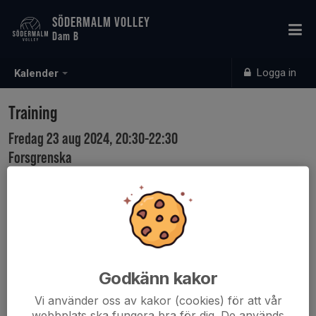
SÖDERMALM VOLLEY
Dam B
Logga in
Kalender
Training
Fredag 23 aug 2024, 20:30-22:30
Forsgrenska
Samling: 20:30
Godkänn kakor
Vi använder oss av kakor (cookies) för att vår
webbplats ska fungera bra för dig. De används