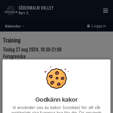
SÖDERMALM VOLLEY
Herr C
Logga in
Kalender
Training
Tisdag 27 aug 2024, 19:30-21:00
Forsgrenska
Samling: 19:15
Godkänn kakor
Vi använder oss av kakor (cookies) för att vår
webbplats ska fungera bra för dig. De används