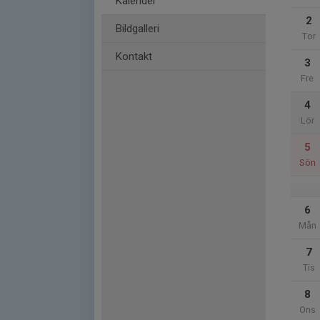
Kalender
2
Bildgalleri
Tor
Kontakt
3
Fre
4
Lör
5
Sön
6
Mån
7
Tis
8
Ons