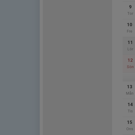
9
Tor
10
Fre
11
Lör
12
Sön
13
Mån
14
Tis
15
Ons