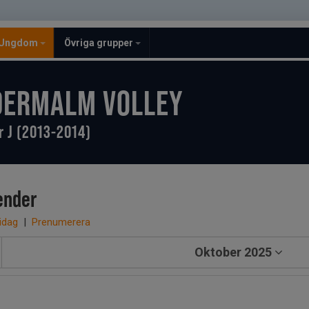
Ungdom
Övriga grupper
DERMALM VOLLEY
r J (2013-2014)
ender
 idag
|
Prenumerera
Oktober 2025