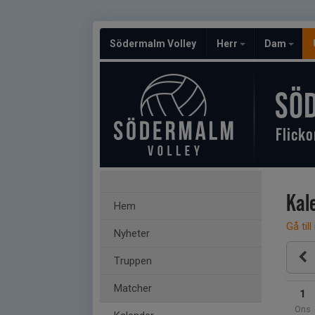
Södermalm Volley
Herr
Dam
SÖ
Flicko
Kal
Hem
Gå till
Nyheter
Truppen
Matcher
1
Ons