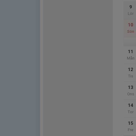
9
Lör
10
Sön
11
Mån
12
Tis
13
Ons
14
Tor
15
Fre