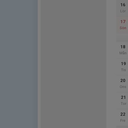
16
Lör
17
Sön
18
Mån
19
Tis
20
Ons
21
Tor
22
Fre