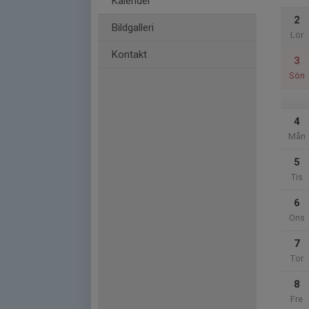
Kalender
2
Bildgalleri
Lör
Kontakt
3
Sön
4
Mån
5
Tis
6
Ons
7
Tor
8
Fre