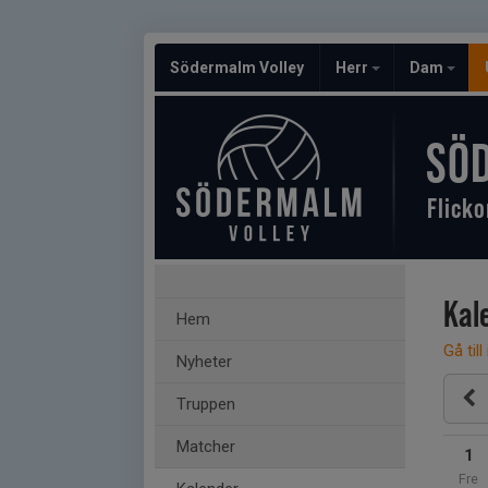
Södermalm Volley
Herr
Dam
SÖ
Flicko
Kal
Hem
Gå till
Nyheter
Truppen
Matcher
1
Fre