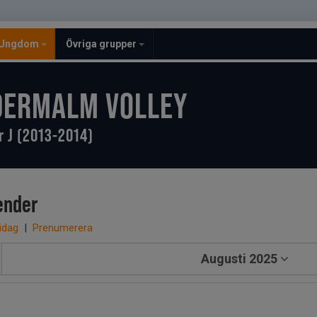
Ungdom
Övriga grupper
DERMALM VOLLEY
r J (2013-2014)
ender
 idag
|
Prenumerera
Augusti 2025