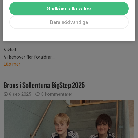
Hej!
Godkänn alla kakor
Tack till de som var med på dagens föräldramöte. Presentation
från mötet finns tillgängligt i WhatsApp kanalen för
Bara nödvändiga
vårdnadshavare:
https://chat.whatsapp.com/CyU8TDtesUpFLZxVevoIsC
Viktigt:
Vi behöver fler föräldrar...
Läs mer
Brons i Sollentuna BigStep 2025
6 sep 2025
0 kommentarer