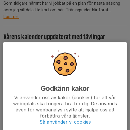
Som tidigare nämnt har vi jobbat på en plan för nästa säsong
som jag vill dela lite kort om här. Träningstider blir först...
Läs mer
Vårens kalender uppdaterat med tävlingar
1 dec 2025
1 kommentar
Hej!
Lagets kalender har nu uppdaterats med de tävlingar vi planerar
att medverka i under våren. Det kan komma ändringar, men det
är värd att notera relevanta tävlingar i era familjkalendrar redan
Godkänn kakor
för att undvika krock....
Läs mer
Vi använder oss av kakor (cookies) för att vår
webbplats ska fungera bra för dig. De används
även för webbanalys i syfte att hjälpa oss att
Summering föräldramöte
förbättra våra tjänster.
Så använder vi cookies
10 sep 2025
0 kommentarer