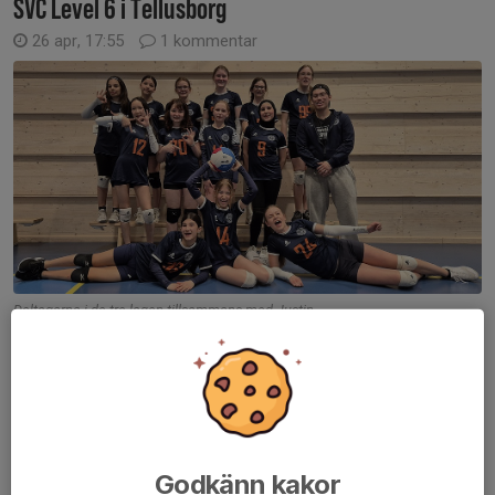
SVC Level 6 i Tellusborg
26 apr, 17:55
1 kommentar
Deltagarna i de tre lagen tillsammans med Justin
I dag var det dags för den sista level 6 turneringen i Stockholm
Volleycup (SVC) för säsongen.
Alla tre lagen gjorde väl ifrån sig och fick mycket speltid.
Läs mer
Godkänn kakor