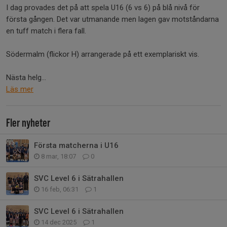
I dag provades det på att spela U16 (6 vs 6) på blå nivå för
första gången. Det var utmanande men lagen gav motståndarna
en tuff match i flera fall.
Södermalm (flickor H) arrangerade på ett exemplariskt vis.
Nästa helg...
Läs mer
Fler nyheter
Första matcherna i U16
8 mar, 18:07
0
SVC Level 6 i Sätrahallen
16 feb, 06:31
1
SVC Level 6 i Sätrahallen
14 dec 2025
1