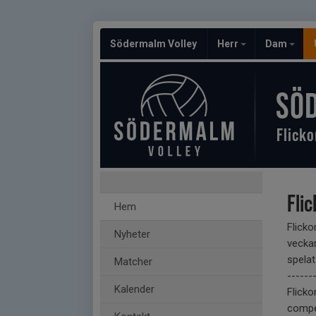
Södermalm Volley
Herr
Dam
SÖ
Flicko
Flic
Hem
Flicko
Nyheter
veckan
spelat 
Matcher
------
Kalender
Flicko
compet