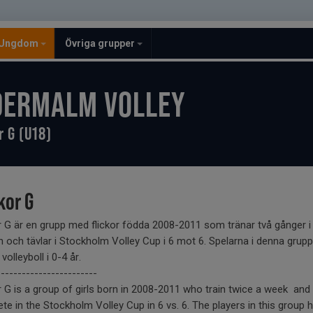
Ungdom
Övriga grupper
DERMALM VOLLEY
r G (U18)
kor G
r G är en grupp med flickor födda 2008-2011 som tränar två gånger i
 och tävlar i Stockholm Volley Cup i 6 mot 6. Spelarna i denna grupp
volleyboll i 0-4 år.
------------------------
r G is a group of girls born in 2008-2011 who train twice a week and
e in the Stockholm Volley Cup in 6 vs. 6. The players in this group 