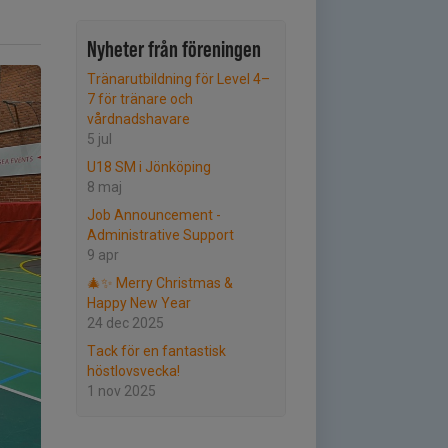
Nyheter från föreningen
Tränarutbildning för Level 4–
7 för tränare och
vårdnadshavare
5 jul
U18 SM i Jönköping
8 maj
Job Announcement -
Administrative Support
9 apr
🎄✨ Merry Christmas &
Happy New Year
24 dec 2025
Tack för en fantastisk
höstlovsvecka!
1 nov 2025