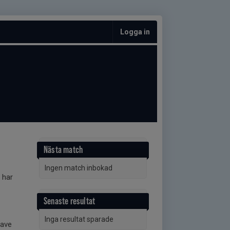
Logga in
Nästa match
Ingen match inbokad
 har
Senaste resultat
Inga resultat sparade
have