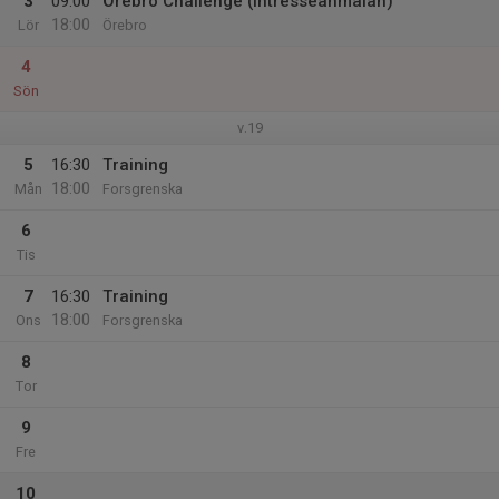
3
09:00
Örebro Challenge (intresseanmälan)
18:00
Lör
Örebro
4
Sön
v.19
5
16:30
Training
18:00
Mån
Forsgrenska
6
Tis
7
16:30
Training
18:00
Ons
Forsgrenska
8
Tor
9
Fre
10