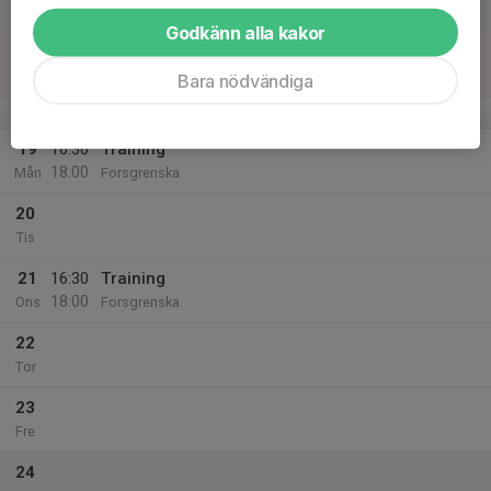
Lör
Godkänn alla kakor
18
Sön
Bara nödvändiga
v.21
19
16:30
Training
18:00
Mån
Forsgrenska
20
Tis
21
16:30
Training
18:00
Ons
Forsgrenska
22
Tor
23
Fre
24