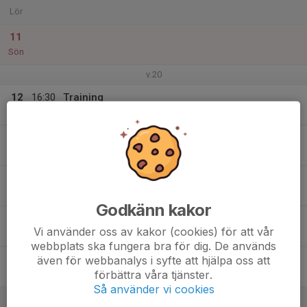
Lör
11
Sön
v.20
12
16:30
Training
18:00
Mån
Forsgrenska
13
Tis
14
16:30
Training
18:00
Ons
Forsgrenska
Godkänn kakor
15
Vi använder oss av kakor (cookies) för att vår
Tor
webbplats ska fungera bra för dig. De används
16
även för webbanalys i syfte att hjälpa oss att
förbättra våra tjänster.
Fre
Så använder vi cookies
17