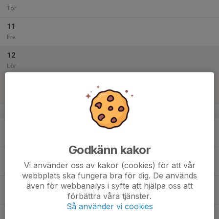
Tor
11
Fre
12
Lör
13
Sön
v.29
14
Mån
Godkänn kakor
15
Vi använder oss av kakor (cookies) för att vår
Tis
webbplats ska fungera bra för dig. De används
16
även för webbanalys i syfte att hjälpa oss att
förbättra våra tjänster.
Ons
Så använder vi cookies
17