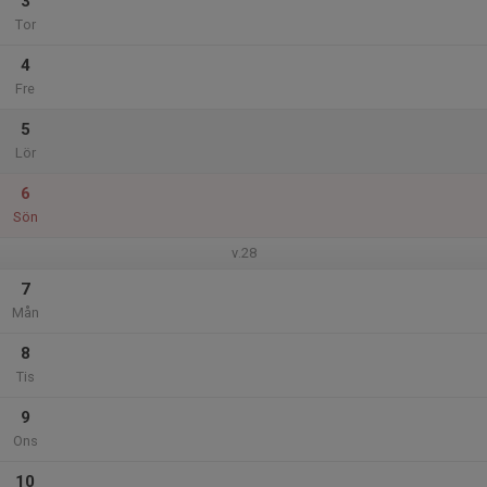
3
Tor
4
Fre
5
Lör
6
Sön
v.28
7
Mån
8
Tis
9
Ons
10