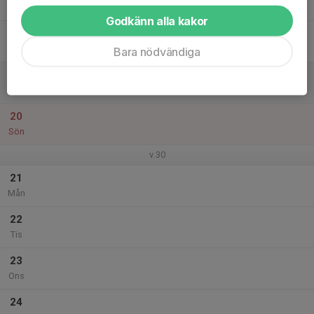
Tor
Godkänn alla kakor
18
Fre
Bara nödvändiga
19
Lör
20
Sön
v.30
21
Mån
22
Tis
23
Ons
24