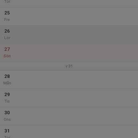
Tor
25
Fre
26
Lör
27
Sön
v.31
28
Mån
29
Tis
30
Ons
31
Tor