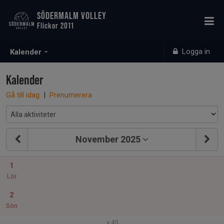
SÖDERMALM VOLLEY
Flickor 2011
Logga in
Kalender
Kalender
Gå till idag
|
Prenumerera
November 2025
1
Lör
2
Sön
v.45