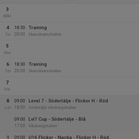
3
Mån
4
18:30
Training
20:00
Tis
Skanskvarnshallen
5
Ons
6
18:30
Training
20:00
Tor
Skanskvarnshallen
7
Fre
8
09:00
Level 7 - Södertälje - Flickor H - Röd
18:00
Lör
Södertälje Viksbergshallen
09:00
Lvl7 Cup - Södertälje - Blå
17:00
Viksbergshallen
9
09:00
U16 Flickor - Nacka - Flickor H - Röd