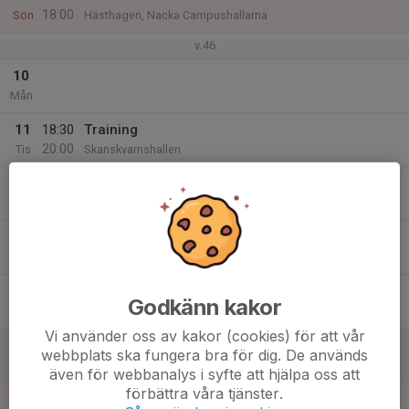
18:00
Sön
Hästhagen, Nacka Campushallarna
v.46
10
Mån
11
18:30
Training
20:00
Tis
Skanskvarnshallen
12
Ons
13
18:30
Training
20:00
Tor
Skanskvarnshallen
14
Godkänn kakor
Fre
Vi använder oss av kakor (cookies) för att vår
15
webbplats ska fungera bra för dig. De används
Lör
även för webbanalys i syfte att hjälpa oss att
förbättra våra tjänster.
16