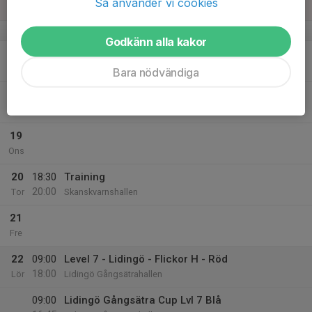
Så använder vi cookies
Sön
v.47
Godkänn alla kakor
17
Mån
Bara nödvändiga
18
18:30
Training
20:00
Tis
Skanskvarnshallen
19
Ons
20
18:30
Training
20:00
Tor
Skanskvarnshallen
21
Fre
22
09:00
Level 7 - Lidingö - Flickor H - Röd
18:00
Lör
Lidingö Gångsätrahallen
09:00
Lidingö Gångsätra Cup Lvl 7 Blå