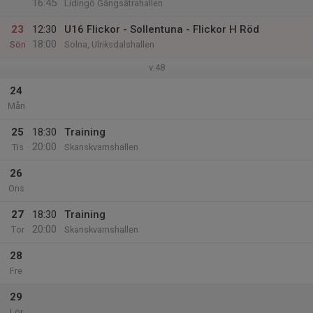
16:45
Lidingö Gångsätrahallen
23
12:30
U16 Flickor - Sollentuna - Flickor H Röd
18:00
Sön
Solna, Ulriksdalshallen
v.48
24
Mån
25
18:30
Training
20:00
Tis
Skanskvarnshallen
26
Ons
27
18:30
Training
20:00
Tor
Skanskvarnshallen
28
Fre
29
Lör