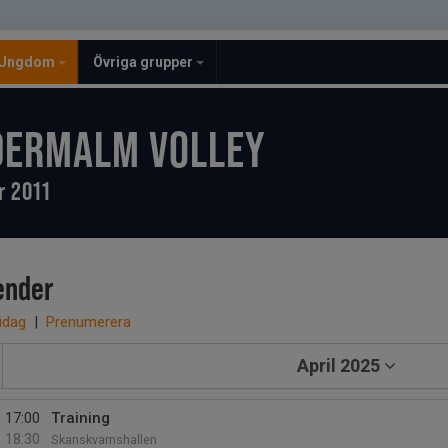
Ungdom
Övriga grupper
DERMALM VOLLEY
r 2011
ender
 idag
|
Prenumerera
April 2025
17:00
Training
18:30
Skanskvarnshallen