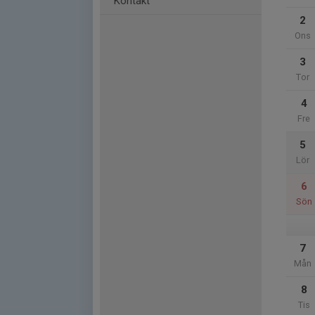
Kontakt
2
Ons
3
Tor
4
Fre
5
Lör
6
Sön
7
Mån
8
Tis