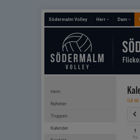
Södermalm Volley
Herr
Dam
SÖ
Flicko
Kal
Hem
Gå till
Nyheter
Truppen
Kalender
1
Tis