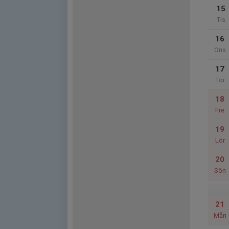
15
Tis
16
Ons
17
Tor
18
Fre
19
Lör
20
Sön
21
Mån