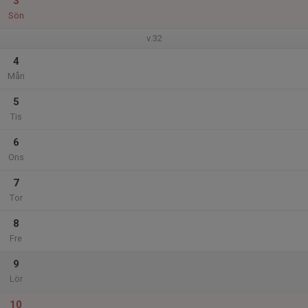
3
Sön
v.32
4
Mån
5
Tis
6
Ons
7
Tor
8
Fre
9
Lör
10