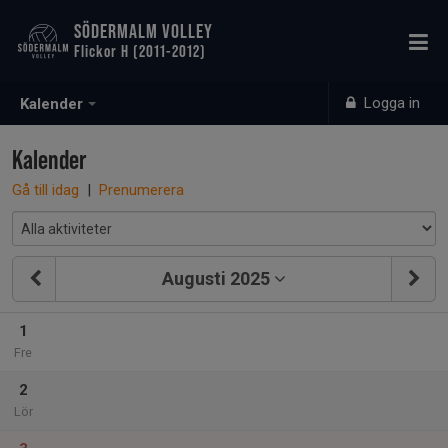
SÖDERMALM VOLLEY
Flickor H (2011-2012)
Logga in
Kalender
Kalender
Gå till idag
|
Prenumerera
Augusti 2025
1
Fre
2
Lör