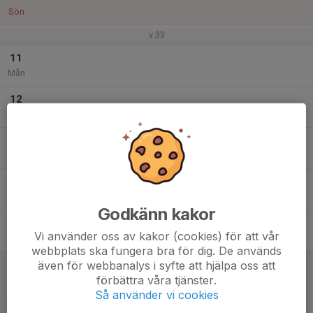
Sön
v.33
11
Mån
12
Tis
13
Ons
14
Tor
Godkänn kakor
15
Vi använder oss av kakor (cookies) för att vår
Fre
webbplats ska fungera bra för dig. De används
16
även för webbanalys i syfte att hjälpa oss att
förbättra våra tjänster.
Lör
Så använder vi cookies
17