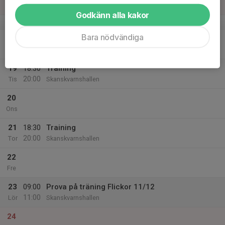
Sön
Godkänn alla kakor
v.34
Bara nödvändiga
18
Mån
19
18:30
Training
20:00
Tis
Skanskvarnshallen
20
Ons
21
18:30
Training
20:00
Tor
Skanskvarnshallen
22
Fre
23
09:00
Prova på träning Flickor 11/12
11:00
Lör
Skanskvarnshallen
24