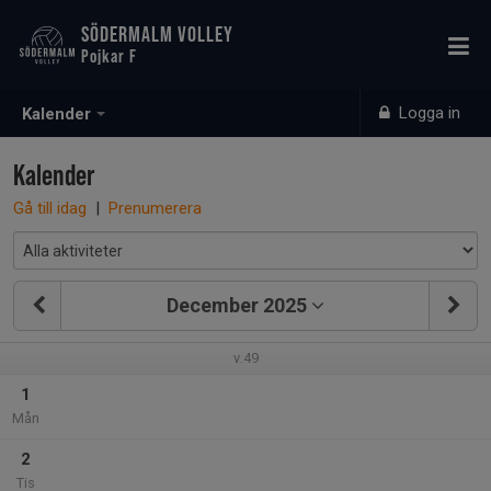
SÖDERMALM VOLLEY
Pojkar F
Logga in
Kalender
Kalender
Gå till idag
|
Prenumerera
December 2025
v.49
1
Mån
2
Tis