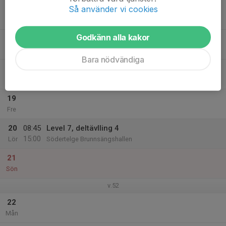
Så använder vi cookies
17
16:00
Träning
18:00
Ons
Forsgrenska
Godkänn alla kakor
18:00
Pizza/julavslutning
19:30
Pizza Hut Medborgarplatsen
Bara nödvändiga
18
Tor
19
Fre
20
08:45
Level 7, deltävlling 4
15:00
Lör
Södertelge Brunnsängshallen
21
Sön
v.52
22
Mån