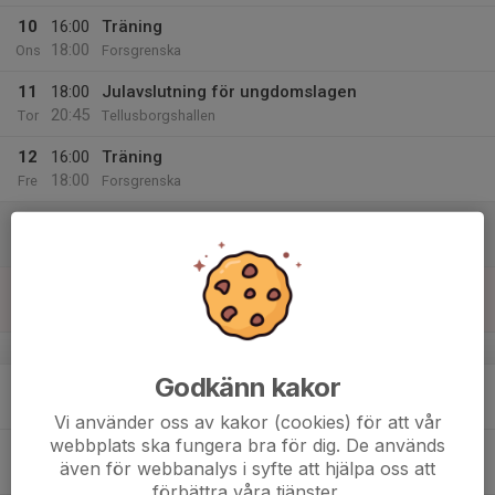
10
16:00
Träning
18:00
Ons
Forsgrenska
11
18:00
Julavslutning för ungdomslagen
20:45
Tor
Tellusborgshallen
12
16:00
Träning
18:00
Fre
Forsgrenska
13
Lör
14
09:00
Level 6, deltävlling 4 (OBS ARRANGÖR)
15:00
Sön
Södermalm Sätrahallen
v.51
Godkänn kakor
15
Mån
Vi använder oss av kakor (cookies) för att vår
webbplats ska fungera bra för dig. De används
16
även för webbanalys i syfte att hjälpa oss att
Tis
förbättra våra tjänster.