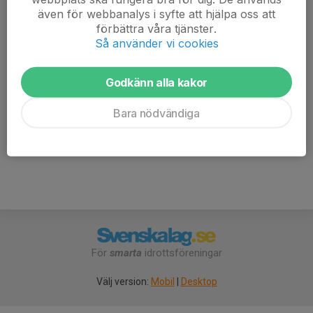
Daniel Saada
även för webbanalys i syfte att hjälpa oss att
Huvudtränare
förbättra våra tjänster.
Så använder vi cookies
Mobil visas bara för inloggade
E-post visas bara för inloggade
Godkänn alla kakor
Peter Edstrand
Assisterande Lagledare
Bara nödvändiga
070-835 54 67
peter.edstrand@gmail.com
För
smarta
idrottsföreningar
Välj version:
Mobil
|
Desktop