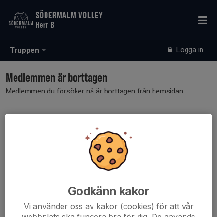
SÖDERMALM VOLLEY
Herr B
Logga in
Truppen
Medlemmen är borttagen
Medlemmen du försöker nå är borttagen från hemsidan.
Godkänn kakor
Vi använder oss av kakor (cookies) för att vår
webbplats ska fungera bra för dig. De används