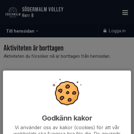
SÖDERMALM VOLLEY
Herr B
Logga in
Till hemsidan
Aktiviteten är borttagen
Aktiviteten du försöker nå är borttagen från hemsidan.
Godkänn kakor
Vi använder oss av kakor (cookies) för att vår
webbplats ska fungera bra för dig. De används