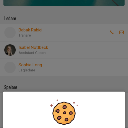
Ledare
Babak Rabiei
Tränare
Isabel Nottbeck
Assistant Coach
Sophia Long
Lagledare
Spelare
Anna I.
10. Ariunzaya O.