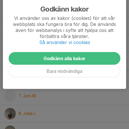
Godkänn kakor
Ella P.
Vi använder oss av kakor (cookies) för att vår
webbplats ska fungera bra för dig. De används
Ella S.
även för webbanalys i syfte att hjälpa oss att
förbättra våra tjänster.
Så använder vi cookies
16. Evangelia Maria S.
Godkänn alla kakor
14. Gun-od G.
Bara nödvändiga
9. Jennifer M.
7. Joni M.
8. Julija L.