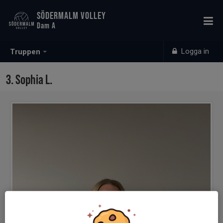
SÖDERMALM VOLLEY
Dam A
Logga in
Truppen
3. Sophia L.