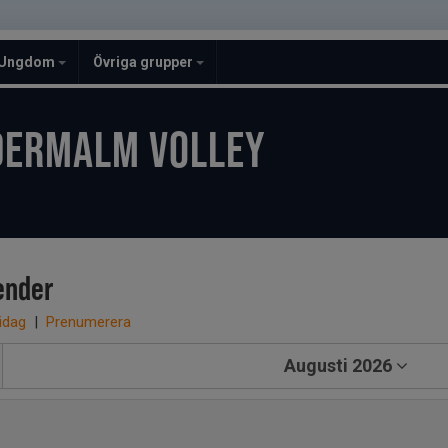
Ungdom
Övriga grupper
DERMALM VOLLEY
ender
 idag
|
Prenumerera
Augusti 2026