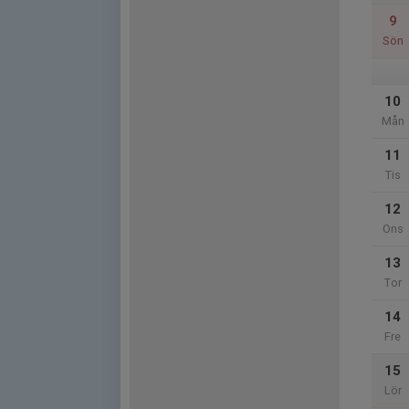
9
Sön
10
Mån
11
Tis
12
Ons
13
Tor
14
Fre
15
Lör