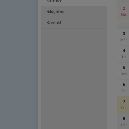
Kalender
2
Bildgalleri
Sön
Kontakt
3
Mån
4
Tis
5
Ons
6
Tor
7
Fre
8
Lör