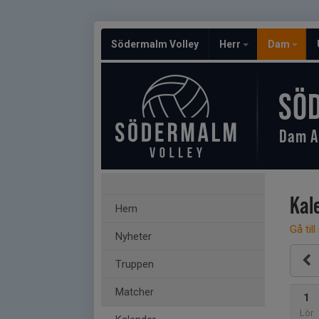
Södermalm Volley
Herr
Dam
SÖ
Dam A
Kal
Hem
Gå till
Nyheter
Truppen
Matcher
1
Lör