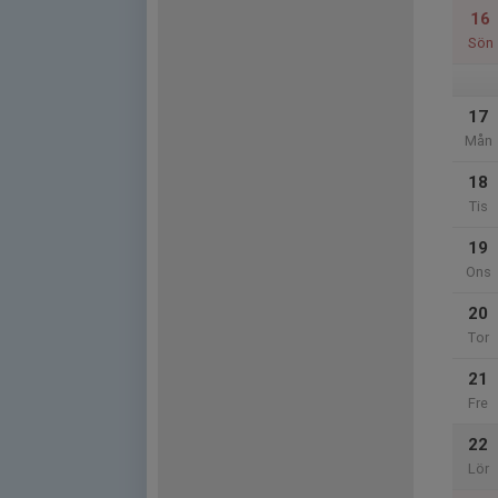
16
Sön
17
Mån
18
Tis
19
Ons
20
Tor
21
Fre
22
Lör