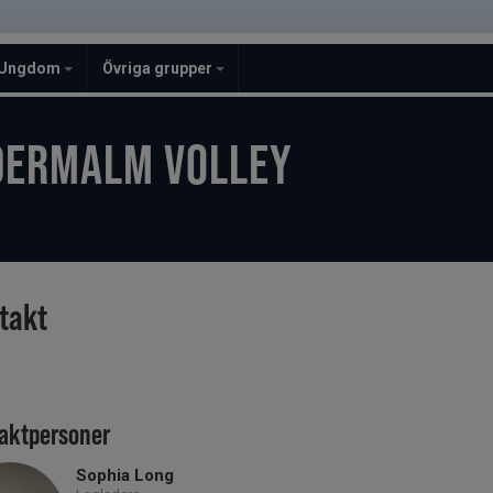
Ungdom
Övriga grupper
DERMALM VOLLEY
takt
aktpersoner
Sophia Long