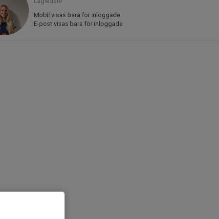
Lagledare
Mobil visas bara för inloggade
E-post visas bara för inloggade