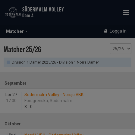
SÖDERMALM VOLLEY
Dam A
Logga in
Matcher
Matcher 25/26
Division 1 Damer 2025/26 - Division 1 Norra Damer
September
Lör 27
Södermalm Volley - Norsjö VBK
17:00
Forsgrenska, Södermalm
3
-
0
Oktober