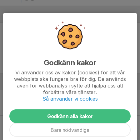
November
Lör 8
Solna VBK - Södermalm Volley
11:00
Solnahallen
3
-
1
Lör 29
Sollentuna VK B - Södermalm Volley
Godkänn kakor
10:00
Arena Satelliten, Sollentuna
2
-
3
Vi använder oss av kakor (cookies) för att vår
webbplats ska fungera bra för dig. De används
December
även för webbanalys i syfte att hjälpa oss att
förbättra våra tjänster.
Lör 6
Södermalm Volley - Hästhagen IF
Så använder vi cookies
16:45
Forsgrenska, Södermalm
2
-
3
Godkänn alla kakor
Lör 20
Södermalm Volley - Sollentuna VK C
16:45
Forsgrenska, Södermalm
Bara nödvändiga
3
-
1