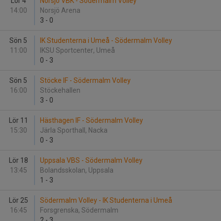
Lör 4
Norsjö VBK - Södermalm Volley
14:00
Norsjö Arena
3
-
0
Sön 5
IK Studenterna i Umeå - Södermalm Volley
11:00
IKSU Sportcenter, Umeå
0
-
3
Sön 5
Stöcke IF - Södermalm Volley
16:00
Stöckehallen
3
-
0
Lör 11
Hästhagen IF - Södermalm Volley
15:30
Järla Sporthall, Nacka
0
-
3
Lör 18
Uppsala VBS - Södermalm Volley
13:45
Bolandsskolan, Uppsala
1
-
3
Lör 25
Södermalm Volley - IK Studenterna i Umeå
16:45
Forsgrenska, Södermalm
2
-
3