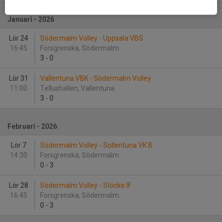
Januari - 2026
Lör 24
Södermalm Volley - Uppsala VBS
16:45
Forsgrenska, Södermalm
3
-
0
Lör 31
Vallentuna VBK - Södermalm Volley
11:00
Tellushallen, Vallentuna
3
-
0
Februari - 2026
Lör 7
Södermalm Volley - Sollentuna VK B
14:30
Forsgrenska, Södermalm
0
-
3
Lör 28
Södermalm Volley - Stöcke IF
16:45
Forsgrenska, Södermalm
0
-
3