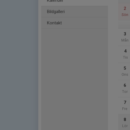
Kalender
2
Bildgalleri
Sön
Kontakt
3
Mån
4
Tis
5
Ons
6
Tor
7
Fre
8
Lör