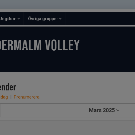
Ungdom
Övriga grupper
DERMALM VOLLEY
ender
 idag
|
Prenumerera
Mars 2025