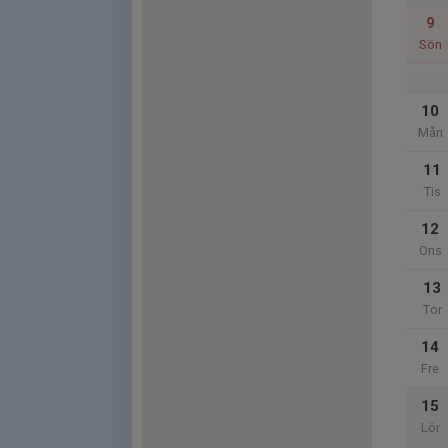
9
Sön
10
Mån
11
Tis
12
Ons
13
Tor
14
Fre
15
Lör