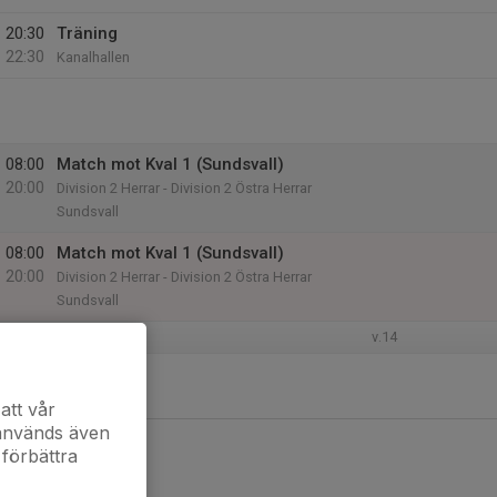
20:30
Träning
22:30
Kanalhallen
08:00
Match mot Kval 1 (Sundsvall)
20:00
Division 2 Herrar - Division 2 Östra Herrar
Sundsvall
08:00
Match mot Kval 1 (Sundsvall)
20:00
Division 2 Herrar - Division 2 Östra Herrar
Sundsvall
v.14
att vår
 används även
 förbättra