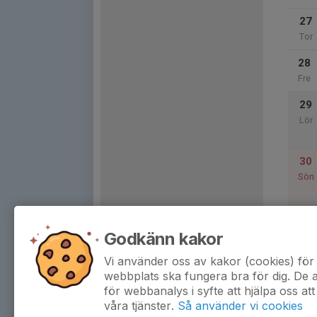
27
Tor
28
Fre
29
Lör
30
Sön
Godkänn kakor
31
Mån
Vi använder oss av kakor (cookies) för 
webbplats ska fungera bra för dig. De
för webbanalys i syfte att hjälpa oss att
våra tjänster.
Så använder vi cookies