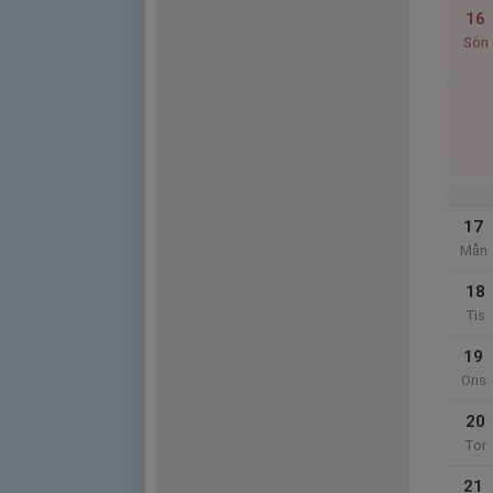
16
Sön
17
Mån
18
Tis
19
Ons
20
Tor
21