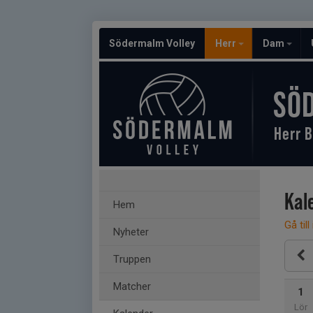
Södermalm Volley
Herr
Dam
SÖ
Herr B
Kal
Hem
Gå till
Nyheter
Truppen
Matcher
1
Lör