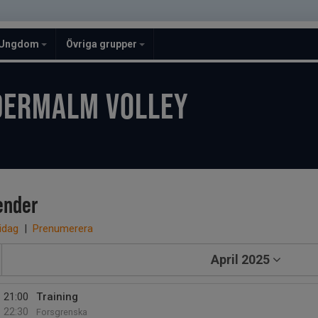
Ungdom
Övriga grupper
DERMALM VOLLEY
ender
 idag
|
Prenumerera
April 2025
21:00
Training
22:30
Forsgrenska