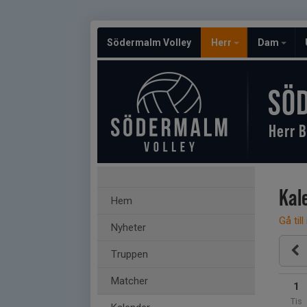
Södermalm Volley
Herr
Dam
SÖ
Herr B
Kal
Hem
Gå till
Nyheter
Truppen
Matcher
1
Tis