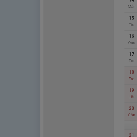
14
Mån
15
Tis
16
Ons
17
Tor
18
Fre
19
Lör
20
Sön
21