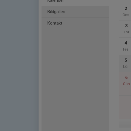
Kalender
2
Bildgalleri
Ons
Kontakt
3
Tor
4
Fre
5
Lör
6
Sön