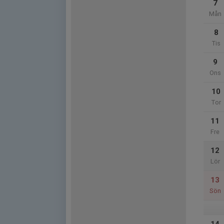
7
Mån
8
Tis
9
Ons
10
Tor
11
Fre
12
Lör
13
Sön