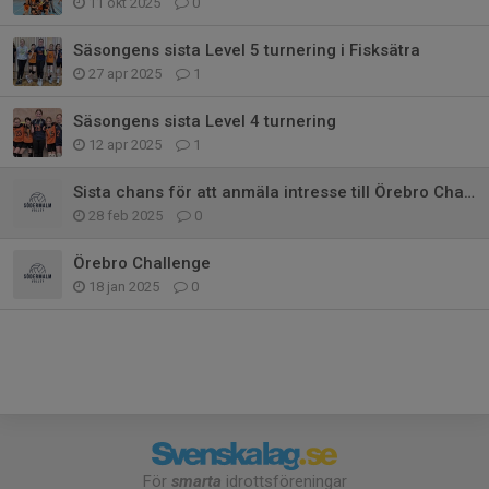
11 okt 2025
0
Säsongens sista Level 5 turnering i Fisksätra
27 apr 2025
1
Säsongens sista Level 4 turnering
12 apr 2025
1
Sista chans för att anmäla intresse till Örebro Challenge!
28 feb 2025
0
Örebro Challenge
18 jan 2025
0
För
smarta
idrottsföreningar