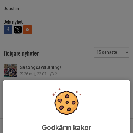
Joachim
Dela nyhet
Tidigare nyheter
Säsongsavslutning!
26 maj, 22:07
2
Örebro Challenge 2026
6 maj, 19:52
0
SVC Level 6 i Tellusborg
26 apr, 17:55
1
SVC level 7 slutspel I Rotebro
Godkänn kakor
25 apr, 12:20
0