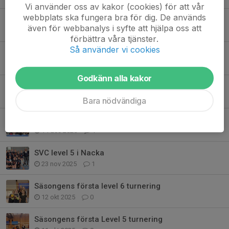
Vi använder oss av kakor (cookies) för att vår
webbplats ska fungera bra för dig. De används
SVC U16 i Sätra
även för webbanalys i syfte att hjälpa oss att
22 mar, 21:42
2
förbättra våra tjänster.
Så använder vi cookies
Första matcherna i U16
8 mar, 18:07
0
Godkänn alla kakor
SVC Level 6 i Sätrahallen
16 feb, 06:31
1
Bara nödvändiga
SVC Level 6 i Sätrahallen
14 dec 2025
1
SVC level 5 i Nacka
23 nov 2025
1
Säsongens första level 6 turnering
12 okt 2025
0
Säsongens första Level 5 turnering