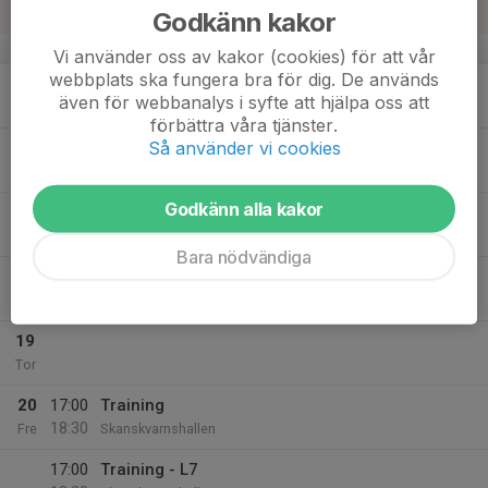
Sön
Godkänn kakor
v.38
Vi använder oss av kakor (cookies) för att vår
webbplats ska fungera bra för dig. De används
16
även för webbanalys i syfte att hjälpa oss att
Mån
förbättra våra tjänster.
Så använder vi cookies
17
17:00
Training - L7
18:30
Tis
Skanskvarnshallen
Godkänn alla kakor
17:00
Training
18:30
Skanskvarnshallen
Bara nödvändiga
18
Ons
19
Tor
20
17:00
Training
18:30
Fre
Skanskvarnshallen
17:00
Training - L7