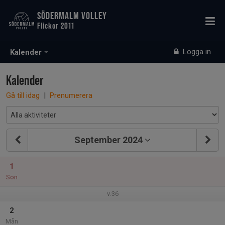
SÖDERMALM VOLLEY
Flickor 2011
Logga in
Kalender
Kalender
Gå till idag
|
Prenumerera
September 2024
1
Sön
v.36
2
Mån