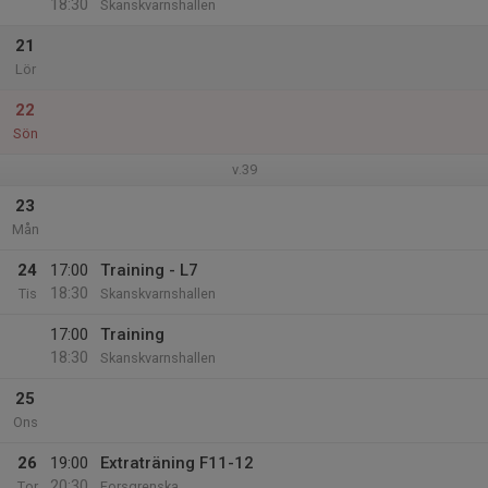
18:30
Skanskvarnshallen
21
Lör
22
Sön
v.39
23
Mån
24
17:00
Training - L7
18:30
Tis
Skanskvarnshallen
17:00
Training
18:30
Skanskvarnshallen
25
Ons
26
19:00
Extraträning F11-12
20:30
Tor
Forsgrenska