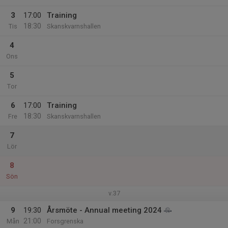
3
17:00
Training
18:30
Tis
Skanskvarnshallen
4
Ons
5
Tor
6
17:00
Training
18:30
Fre
Skanskvarnshallen
7
Lör
8
Sön
v.37
9
19:30
Årsmöte - Annual meeting 2024
21:00
Mån
Forsgrenska